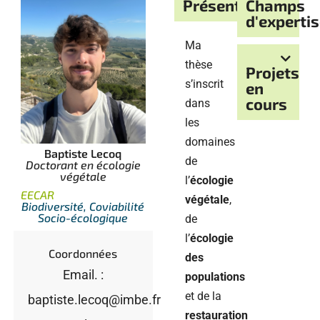
Présentation
Champs
d'experti
Ma
thèse
Projets
s’inscrit
en
cours
dans
les
domaines
Baptiste Lecoq
de
Doctorant en écologie
végétale
l’
écologie
EECAR
végétale
,
Biodiversité, Coviabilité
Socio-écologique
de
l’
écologie
Coordonnées
des
Email. :
populations
et de la
baptiste.lecoq@imbe.fr
restauration