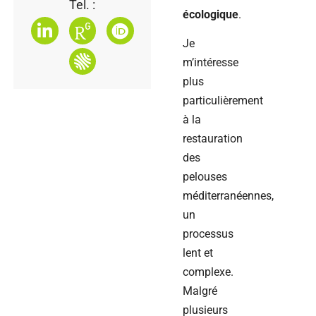
Tel. :
écologique
.
Je
m’intéresse
plus
particulièrement
à la
restauration
des
pelouses
méditerranéennes,
un
processus
lent et
complexe.
Malgré
plusieurs