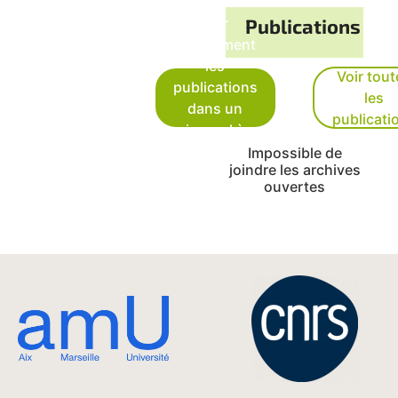
Voir
Publications
uniquement
les
Voir tout
publications
les
dans un
publicati
journal à
comité de
Impossible de
joindre les archives
lecture
ouvertes