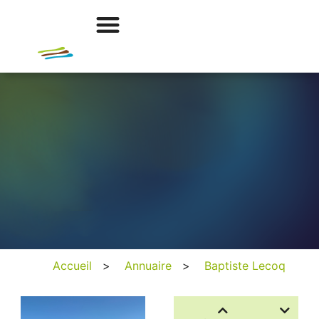
Accueil
>
Annuaire
>
Baptiste Lecoq