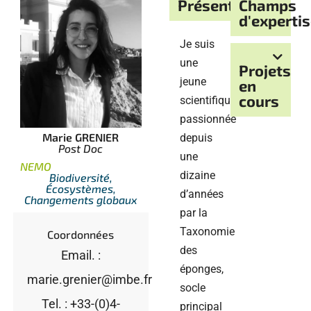
Présentation
Champs
d'experti
Je suis
une
Projets
jeune
en
cours
scientifique,
passionnée
Marie GRENIER
depuis
Post Doc
une
NEMO
dizaine
Biodiversité,
Écosystèmes,
d’années
Changements globaux
par la
Taxonomie
Coordonnées
des
Email. :
éponges,
marie.grenier@imbe.fr
socle
Tel. : +33-(0)4-
principal