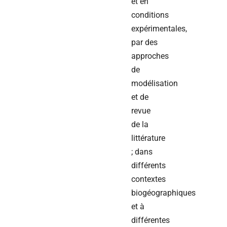
et en
conditions
expérimentales,
par des
approches
de
modélisation
et de
revue
de la
littérature
; dans
différents
contextes
biogéographiques
et à
différentes