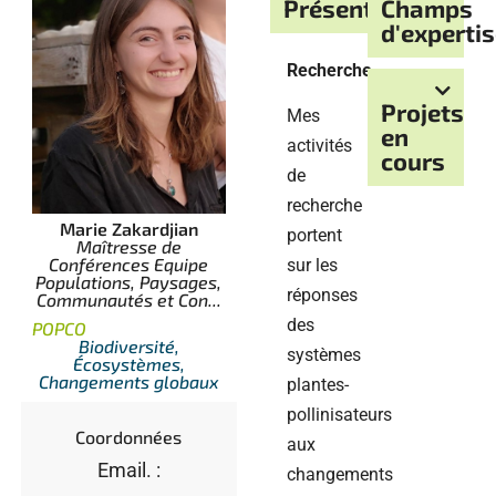
Présentation
Champs
d'experti
Recherche
Projets
Mes
en
activités
cours
de
recherche
Marie Zakardjian
portent
Maîtresse de
Conférences Equipe
sur les
Populations, Paysages,
réponses
Communautés et Con...
des
POPCO
Biodiversité,
systèmes
Écosystèmes,
Changements globaux
plantes-
pollinisateurs
Coordonnées
aux
Email. :
changements