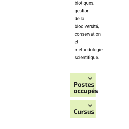
biotiques,
gestion
de la
biodiversité,
conservation
et
méthodologie
scientifique.
Postes
occupés
Cursus