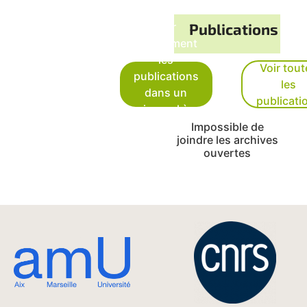
Voir
Publications
uniquement
les
Voir tout
publications
les
dans un
publicati
journal à
comité de
Impossible de
joindre les archives
lecture
ouvertes