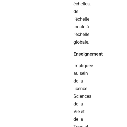
échelles,
de
l’échelle
locale à
l’échelle
globale.
Enseignement
Impliquée
au sein
de la
licence
Sciences
de la
Vie et
de la
Terre et