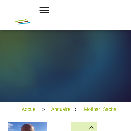
Accueil
>
Annuaire
>
Molinari Sacha