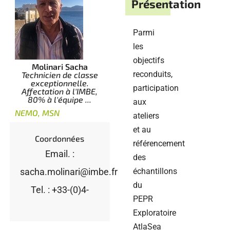
Présentation
Parmi
les
objectifs
Molinari Sacha
reconduits,
Technicien de classe
exceptionnelle.
participation
Affectation à l'IMBE,
80% à l'équipe ...
aux
NEMO, MSN
ateliers
et au
Coordonnées
référencement
Email. :
des
sacha.molinari@imbe.fr
échantillons
du
Tel. : +33-(0)4-
PEPR
Exploratoire
AtlaSea