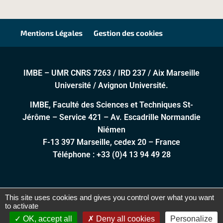
Mentions Légales
Gestion des cookies
IMBE – UMR CNRS 7263 / IRD 237 / Aix Marseille
Université / Avignon Université.
IMBE, Faculté des Sciences et Techniques St-
Jérôme – Service 421 – Av. Escadrille Normandie
Niémen
F-13 397 Marseille, cedex 20 – France
Téléphone :
+33 (0)4 13 94 49 28
This site uses cookies and gives you control over what you want
IMBE © 2024 – Réalisation
PYMAC, l’agence qui vous
to activate
parle
OK, accept all
Deny all cookies
Personalize