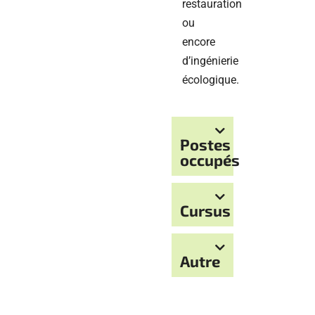
restauration
ou
encore
d’ingénierie
écologique.
Postes
occupés
Cursus
Autre