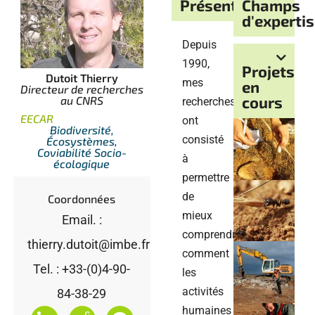
Présentation
Champs
d'experti
Depuis
1990,
Projets
Dutoit Thierry
mes
en
Directeur de recherches
cours
au CNRS
recherches
EECAR
ont
Biodiversité,
consisté
Écosystèmes,
Coviabilité Socio-
à
écologique
permettre
de
Coordonnées
mieux
Email. :
comprendre
thierry.dutoit@imbe.fr
comment
Tel. : +33-(0)4-90-
les
activités
84-38-29
humaines