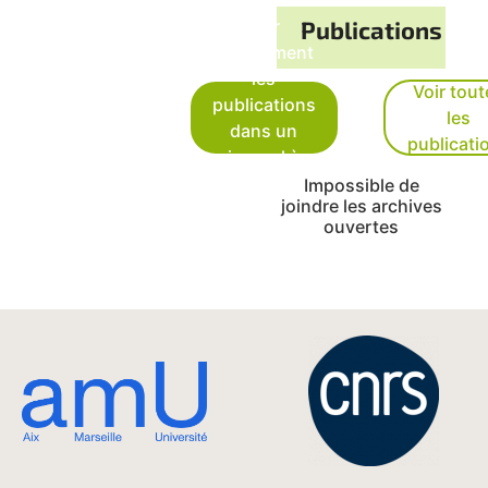
Voir
Publications
uniquement
les
Voir tout
publications
les
dans un
publicati
journal à
comité de
Impossible de
joindre les archives
lecture
ouvertes