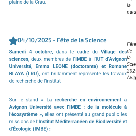
plaine de la Crau.
la
natu
04/10/2025 - Fête de la Science
Fête
de
Samedi 4 octobre,
dans le cadre du
Village des
la
sciences,
deux membres de l
‘IMBE
à l’
IUT d’Avignon
Sci
Université, Emma LEONE (doctorante) et Romane
202
BLAYA (LRU),
ont brillamment représenté les travaux
Avi
de recherche de l’institut
Sur le stand
« La recherche en environnement à
Avignon Université avec l’IMBE : de la molécule à
l’écosystème »,
elles ont présenté au grand public les
missions de
l’Institut Méditerranéen de Biodiversité et
d’Écologie (IMBE) :