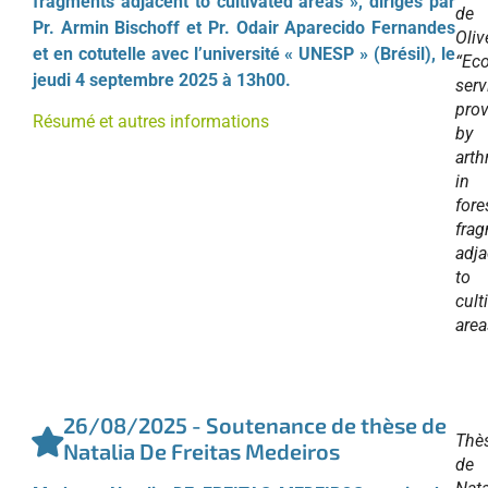
fragments adjacent to cultivated areas », dirigés par
de
Pr. Armin Bischoff et Pr. Odair Aparecido Fernandes
Oliv
et en cotutelle avec l’université « UNESP » (Brésil), le
“Ec
jeudi 4 septembre 2025 à 13h00.
serv
pro
Résumé et autres informations
by
art
in
fore
fra
adja
to
cult
area
26/08/2025 - Soutenance de thèse de
Thè
Natalia De Freitas Medeiros
de