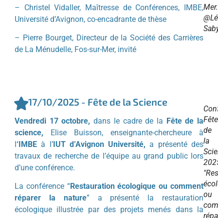
Mer.
– Christel Vidaller, Maîtresse de Conférences, IMBE,
@Lé
Université d’Avignon, co-encadrante de thèse
Sab
– Pierre Bourget, Directeur de la Société des Carrières
de La Ménudelle, Fos-sur-Mer, invité
17/10/2025 - Fête de la Science
Con
Fête
Vendredi 17 octobre,
dans le cadre de la
Fête de la
de
science,
Elise Buisson, enseignante-chercheure à
la
l
‘IMBE
à l’
IUT d’Avignon Université,
a présenté des
Sci
travaux de recherche de l’équipe au grand public lors
202
d’une conférence.
"Res
éco
La conférence “
Restauration écologique ou
comment
ou
réparer la nature
” a présenté la restauration
com
écologique illustrée par des projets menés dans la
répa