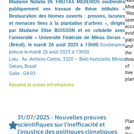
Nata
Madame Natalia DE FREITAS MEDEIROS soutiendra
Med
publiquement ses travaux de thèse intitulés «
“Res
Restauration des biomes ouverts : preuves, lacunes
ope
et menaces liées à la plantation d’arbres », dirigés
eco
par Madame Elise BUISSON et en cotutelle avec
evid
l’université « Université Fédérale de Minas Gerais »
gaps
(Brésil), le mardi 26 août 2025 à 13h00.
Soutenance
and
prévue le mardi 26 août 2025 à 13h00
the
Lieu : Av. Antônio Carlos, 3320 – Belo horizonte, Minas
thre
of
Gerais, Brasil
tree
Salle : G4-93
plan
Résumé et autres informations
31/07/2025 - Nouvelles preuves
Plan
scientifiques sur l'inefficacité et
de
l'injustice des politiques climatiques