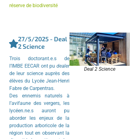
réserve de biodiversité
27/5/2025 - Deal
2 Science
Trois doctorant.e.s de
l’IMBE EECAR ont pu
dealer
Deal 2 Science
de leur science auprès des
élèves du Lycée Jean-Henri
Fabre de Carpentras.
Des ennemis naturels à
l’avifaune des vergers, les
lycéen.ne.s auront pu
aborder les enjeux de la
production arboricole de la
région tout en observant la