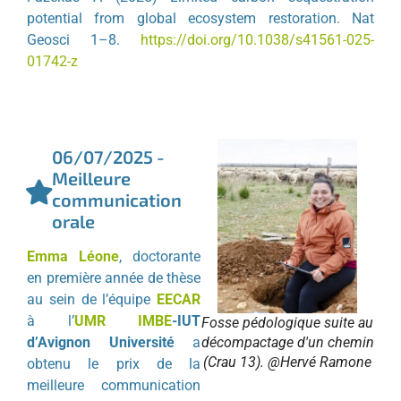
potential from global ecosystem restoration. Nat
Geosci 1–8.
https://doi.org/10.1038/s41561-025-
01742-z
06/07/2025 -
Meilleure
communication
orale
Emma Léone
, doctorante
en première année de thèse
au sein de l’équipe
EECAR
à l’
UMR IMBE
-IUT
Fosse pédologique suite au
d’Avignon Université
a
décompactage d'un chemin
(Crau 13). @Hervé Ramone
obtenu le prix de la
meilleure communication