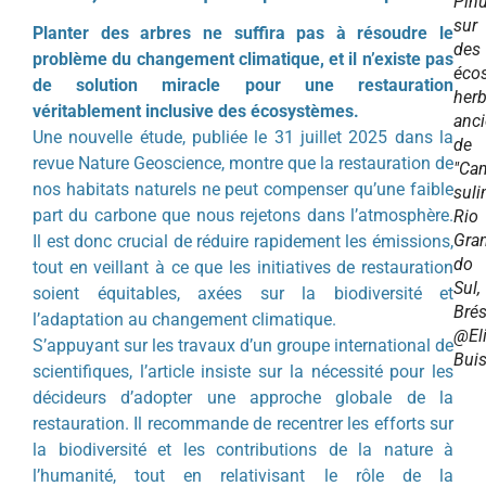
Pin
sur
Planter des arbres ne suffira pas à résoudre le
des
problème du changement climatique, et il n’existe pas
éco
de solution miracle pour une restauration
her
véritablement inclusive des écosystèmes.
anc
Une nouvelle étude, publiée le 31 juillet 2025 dans la
de
revue Nature Geoscience, montre que la restauration de
"Ca
nos habitats naturels ne peut compenser qu’une faible
suli
part du carbone que nous rejetons dans l’atmosphère.
Rio
Gra
Il est donc crucial de réduire rapidement les émissions,
do
tout en veillant à ce que les initiatives de restauration
Sul,
soient équitables, axées sur la biodiversité et
Brés
l’adaptation au changement climatique.
@El
S’appuyant sur les travaux d’un groupe international de
Bui
scientifiques, l’article insiste sur la nécessité pour les
décideurs d’adopter une approche globale de la
restauration. Il recommande de recentrer les efforts sur
la biodiversité et les contributions de la nature à
l’humanité, tout en relativisant le rôle de la