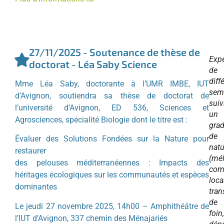
27/11/2025 - Soutenance de thèse de
Exp
doctorat - Léa Saby Science
de
diff
Mme Léa Saby, doctorante à l’UMR IMBE, IUT
sem
d’Avignon, soutiendra sa thèse de doctorat de
suiv
l’université d’Avignon, ED 536, Sciences et
un
Agrosciences, spécialité Biologie dont le titre est :
grad
de
Évaluer des Solutions Fondées sur la Nature pour
natu
restaurer
(mé
des pelouses méditerranéennes : Impacts des
com
héritages écologiques sur les communautés et espèces
local
dominantes
tran
de
Le jeudi 27 novembre 2025, 14h00 – Amphithéâtre de
foin,
l’IUT d’Avignon, 337 chemin des Ménajariés