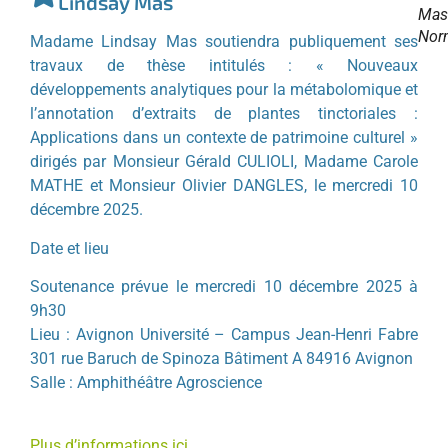
Lindsay Mas
Mas
Nor
Madame Lindsay Mas soutiendra publiquement ses
travaux de thèse intitulés : « Nouveaux
développements analytiques pour la métabolomique et
l’annotation d’extraits de plantes tinctoriales :
Applications dans un contexte de patrimoine culturel »
dirigés par Monsieur Gérald CULIOLI, Madame Carole
MATHE et Monsieur Olivier DANGLES, le mercredi 10
décembre 2025.
Date et lieu
Soutenance prévue le mercredi 10 décembre 2025 à
9h30
Lieu : Avignon Université – Campus Jean-Henri Fabre
301 rue Baruch de Spinoza Bâtiment A 84916 Avignon
Salle : Amphithéâtre Agroscience
Plus d’informations ici