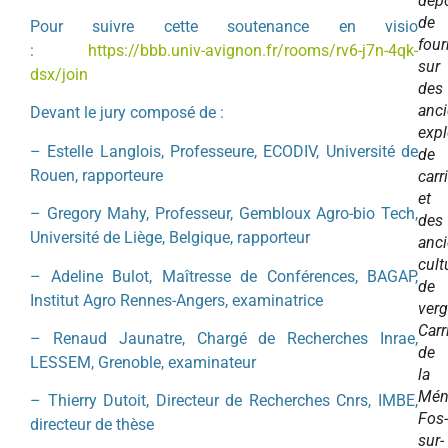
dépo
de
Pour suivre cette soutenance en visio
four
:
https://bbb.univ-avignon.fr/rooms/rv6-j7n-4qk-
sur
dsx/join
des
anc
Devant le jury composé de :
expl
– Estelle Langlois, Professeure, ECODIV, Université de
de
Rouen, rapporteure
carr
et
– Gregory Mahy, Professeur, Gembloux Agro-bio Tech,
des
Université de Liège, Belgique, rapporteur
anc
cult
– Adeline Bulot, Maîtresse de Conférences, BAGAP,
de
Institut Agro Rennes-Angers, examinatrice
verg
Carr
– Renaud Jaunatre, Chargé de Recherches Inrae,
de
LESSEM, Grenoble, examinateur
la
Mén
– Thierry Dutoit, Directeur de Recherches Cnrs, IMBE,
Fos-
directeur de thèse
sur-