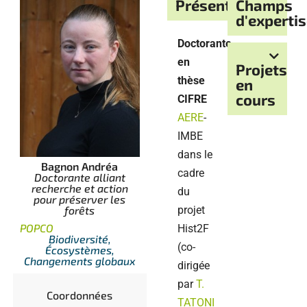
Présentation
Champs
d'experti
Doctorante
en
Projets
thèse
en
cours
CIFRE
AERE
-
IMBE
dans le
Bagnon Andréa
cadre
Doctorante alliant
recherche et action
du
pour préserver les
projet
forêts
POPCO
Hist2F
Biodiversité,
(co-
Écosystèmes,
Changements globaux
dirigée
par
T.
Coordonnées
TATONI