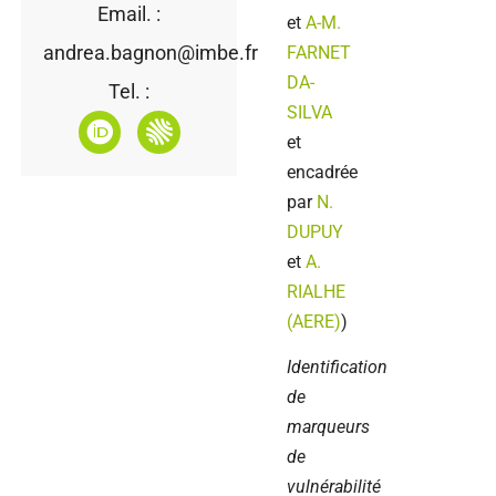
Email. :
et
A-M.
andrea.bagnon@imbe.fr
FARNET
DA-
Tel. :
SILVA
et
encadrée
par
N.
DUPUY
et
A.
RIALHE
(AERE)
)
Identification
de
marqueurs
de
vulnérabilité