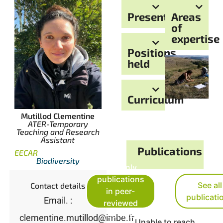
Presentation
Areas
of
expertise
Positions
held
Curriculum
Mutillod Clementine
ATER-Temporary
Teaching and Research
Assistant
Publications
EECAR
Biodiversity
See only
publications
See all
Contact details
in peer-
publicati
Email. :
reviewed
journals
clementine.mutillod@imbe.fr
Unable to reach